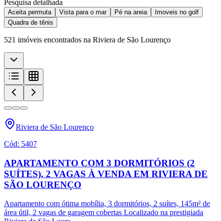
Pesquisa detalhada
Aceita permuta
⁠Vista para o mar
⁠Pé na areia
Imoveis no golf
Quadra de tênis
521
imóveis
encontrados na Riviera de São Lourenço
Riviera de São Lourenço
Cód:
5407
APARTAMENTO COM 3 DORMITÓRIOS (2
SUÍTES), 2 VAGAS À VENDA EM RIVIERA DE
SÃO LOURENÇO
Apartamento com ótima mobília, 3 dormitórios, 2 suítes, 145m² de
área útil, 2 vagas de garagem cobertas Localizado na prestigiada