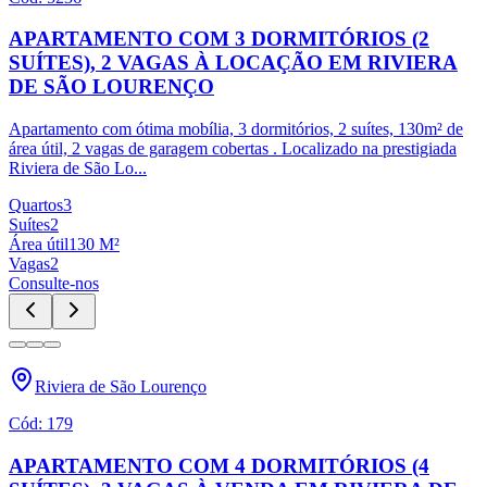
APARTAMENTO COM 3 DORMITÓRIOS (2
SUÍTES), 2 VAGAS À LOCAÇÃO EM RIVIERA
DE SÃO LOURENÇO
Apartamento com ótima mobília, 3 dormitórios, 2 suítes, 130m² de
área útil, 2 vagas de garagem cobertas . Localizado na prestigiada
Riviera de São Lo
...
Quartos
3
Suítes
2
Área útil
130
M²
Vagas
2
Consulte-nos
Riviera de São Lourenço
Cód:
179
APARTAMENTO COM 4 DORMITÓRIOS (4