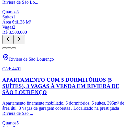
Riviera de São Lo
...
Quartos
3
Suítes
1
Área útil
136
M²
Vagas
2
R$ 3.500.000
Riviera de São Lourenço
Cód:
4401
APARTAMENTO COM 5 DORMITÓRIOS (5
SUÍTES), 3 VAGAS À VENDA EM RIVIERA DE
SÃO LOURENÇO
Apartamento finamente mobiliado, 5 dormitórios, 5 suítes, 395m² de
área útil, 3 vagas de garagem cobertas . Localizado na prestigiada
Riviera de São
...
Quartos
5