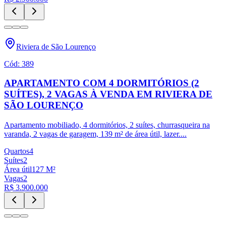
Riviera de São Lourenço
Cód:
389
APARTAMENTO COM 4 DORMITÓRIOS (2
SUÍTES), 2 VAGAS À VENDA EM RIVIERA DE
SÃO LOURENÇO
Apartamento mobiliado, 4 dormitórios, 2 suítes, churrasqueira na
varanda, 2 vagas de garagem, 139 m² de área útil, lazer.
...
Quartos
4
Suítes
2
Área útil
127
M²
Vagas
2
R$ 3.900.000