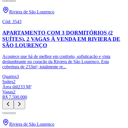
Riviera de São Lourenço
Cód:
3543
APARTAMENTO COM 3 DORMITÓRIOS (2
SUÍTES), 2 VAGAS À VENDA EM RIVIERA DE
SÃO LOURENÇO
Acontece que há de melhor em conforto, sofisticação e vista
deslumbrante no coração da Riviera de São Lourenço. Esta
cobertura de 233m², totalmente re
...
Quartos
3
Suítes
2
Área útil
233
M²
Vagas
2
R$ 7.500.000
Riviera de São Lourenço