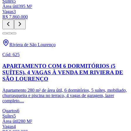
Suítes
5
Área útil
395
M²
Vagas
3
R$ 7.860.000
Riviera de São Lourenço
Cód:
625
APARTAMENTO COM 6 DORMITÓRIOS (5
SUÍTES), 4 VAGAS À VENDA EM RIVIERA DE
SÃO LOURENÇO
Apartamento 280 m² de área útil, 6 dormitórios, 5 suítes, mobiliado,
churrasqueira e piscina no terraço, 4 vagas de garagem, lazer
completo.
...
Quartos
6
Suítes
5
Área útil
280
M²
Vagas
4