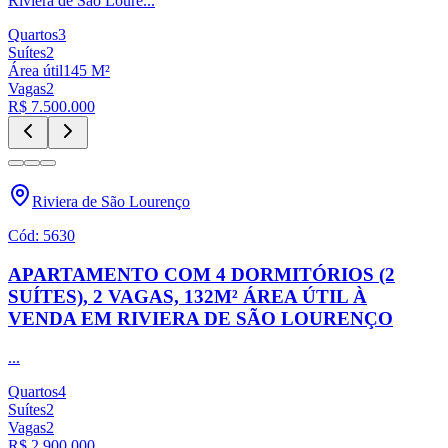
Riviera de São Loure
...
Quartos
3
Suítes
2
Área útil
145
M²
Vagas
2
R$ 7.500.000
Riviera de São Lourenço
Cód:
5630
APARTAMENTO COM 4 DORMITÓRIOS (2
SUÍTES), 2 VAGAS, 132M² ÁREA ÚTIL À
VENDA EM RIVIERA DE SÃO LOURENÇO
...
Quartos
4
Suítes
2
Vagas
2
R$ 2.900.000