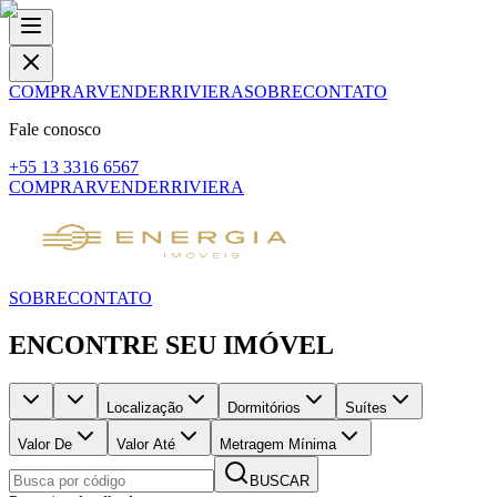
COMPRAR
VENDER
RIVIERA
SOBRE
CONTATO
Fale conosco
+55 13 3316 6567
COMPRAR
VENDER
RIVIERA
SOBRE
CONTATO
ENCONTRE SEU IMÓVEL
Localização
Dormitórios
Suítes
Valor De
Valor Até
Metragem Mínima
BUSCAR