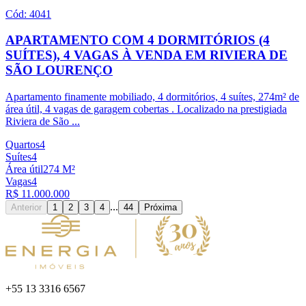
Cód:
4041
APARTAMENTO COM 4 DORMITÓRIOS (4
SUÍTES), 4 VAGAS À VENDA EM RIVIERA DE
SÃO LOURENÇO
Apartamento finamente mobiliado, 4 dormitórios, 4 suítes, 274m² de
área útil, 4 vagas de garagem cobertas . Localizado na prestigiada
Riviera de São
...
Quartos
4
Suítes
4
Área útil
274
M²
Vagas
4
R$ 11.000.000
...
Anterior
1
2
3
4
44
Próxima
+55 13 3316 6567