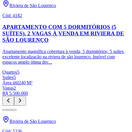
Riviera de São Lourenço
Cód:
4182
APARTAMENTO COM 5 DORMITÓRIOS (5
SUÍTES), 2 VAGAS À VENDA EM RIVIERA DE
SÃO LOURENÇO
Apartamento magnífica cobertura à venda, 5 dormitórios, 5 suítes,
excelente localização na riviera de são lourenço. Imóvel com
espaços amplo ótima dec
...
Quartos
5
Suítes
5
Área útil
240
M²
Vagas
2
R$ 5.500.000
Riviera de São Lourenço
Cód:
5236