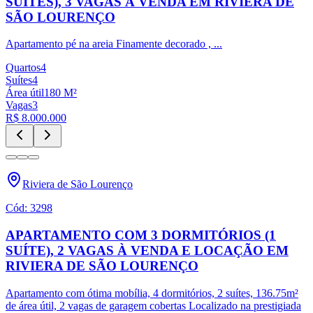
SUÍTES), 3 VAGAS À VENDA EM RIVIERA DE
SÃO LOURENÇO
Apartamento pé na areia Finamente decorado ,
...
Quartos
4
Suítes
4
Área útil
180
M²
Vagas
3
R$ 8.000.000
Riviera de São Lourenço
Cód:
3298
APARTAMENTO COM 3 DORMITÓRIOS (1
SUÍTE), 2 VAGAS À VENDA E LOCAÇÃO EM
RIVIERA DE SÃO LOURENÇO
Apartamento com ótima mobília, 4 dormitórios, 2 suítes, 136.75m²
de área útil, 2 vagas de garagem cobertas Localizado na prestigiada